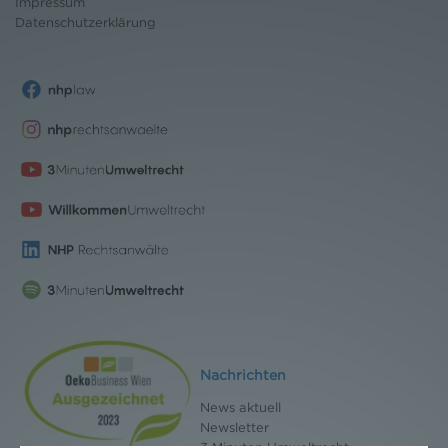
Impressum
Datenschutz
erklärung
Nachrichten
News aktuell
Newsletter
3 Minuten Umweltrecht