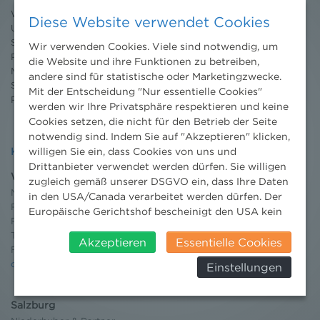
Willkommen Umweltrecht
Diese Website verwendet Cookies
Umweltrechtsblog
Seminare
Wir verwenden Cookies. Viele sind notwendig, um
Publikationen
die Website und ihre Funktionen zu betreiben,
Moot Court
andere sind für statistische oder Marketingzwecke.
Stipendium
Mit der Entscheidung "Nur essentielle Cookies"
Pressebereich
werden wir Ihre Privatsphäre respektieren und keine
Cookies setzen, die nicht für den Betrieb der Seite
notwendig sind. Indem Sie auf "Akzeptieren" klicken,
willigen Sie ein, dass Cookies von uns und
Kontakt
Drittanbieter verwendet werden dürfen. Sie willigen
Wien
zugleich gemäß unserer DSGVO ein, dass Ihre Daten
Niederhuber & Partner
in den USA/Canada verarbeitet werden dürfen. Der
Rechtsanwälte GmbH
Europäische Gerichtshof bescheinigt den USA kein
Reisnerstraße 53, 1030 Wien
angemessenes Datenschutzniveau. Es besteht daher
T:
+43 1 513 21 24-0
insbesondere das Risiko, dass ihre Daten durch US-
Akzeptieren
Essentielle Cookies
F: +43 1 513 21 24-300
Behörden, zu Kontroll- und zu
office@nhp.eu
Einstellungen
Überwachungszwecken, verarbeitet werden und
dagegen keine wirksamen Rechtsbehelfe erhoben
werden können. Zudem finden Sie am
Salzburg
Bildschirmrand ein Cookie-Icon wo Sie jederzeit Ihre