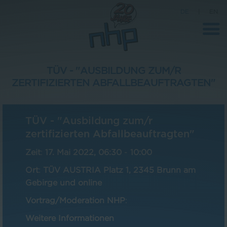
DE
|
EN
TÜV - "AUSBILDUNG ZUM/R
ZERTIFIZIERTEN ABFALLBEAUFTRAGTEN"
Unternehmen
News
TÜV - "Ausbildung zum/r
Wissenschaft
zertifizierten Abfallbeauftragten"
Karriere
Zeit
:
17. Mai 2022, 06:30
-
10:00
Pressebereich
Ort
:
TÜV AUSTRIA Platz 1, 2345 Brunn am
Gebirge und online
Kontakt
Vortrag/Moderation NHP
:
Weitere Informationen