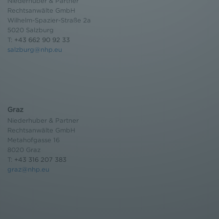
Niederhuber & Partner
Einwilligung widerrufen und Widerspruch ausüben.
Rechtsanwälte GmbH
Weitere Infomationen finden Sie hier:
Wilhelm-Spazier-Straße 2a
Datenschutzerklärung
5020 Salzburg
T:
+43 662 90 92 33
salzburg@nhp.eu
Graz
Niederhuber & Partner
Rechtsanwälte GmbH
Metahofgasse 16
8020 Graz
T:
+43 316 207 383
graz@nhp.eu