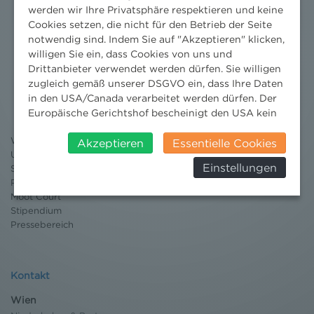
werden wir Ihre Privatsphäre respektieren und keine
Cookies setzen, die nicht für den Betrieb der Seite
notwendig sind. Indem Sie auf "Akzeptieren" klicken,
willigen Sie ein, dass Cookies von uns und
Drittanbieter verwendet werden dürfen. Sie willigen
Nachrichten
zugleich gemäß unserer DSGVO ein, dass Ihre Daten
in den USA/Canada verarbeitet werden dürfen. Der
News aktuell
Europäische Gerichtshof bescheinigt den USA kein
Newsletter
3 Minuten Umweltrecht
angemessenes Datenschutzniveau. Es besteht daher
Willkommen Umweltrecht
insbesondere das Risiko, dass ihre Daten durch US-
Akzeptieren
Essentielle Cookies
Umweltrechtsblog
Behörden, zu Kontroll- und zu
Einstellungen
Seminare
Überwachungszwecken, verarbeitet werden und
Publikationen
dagegen keine wirksamen Rechtsbehelfe erhoben
Moot Court
werden können. Zudem finden Sie am
Stipendium
Bildschirmrand ein Cookie-Icon wo Sie jederzeit Ihre
Pressebereich
Einwilligung widerrufen und Widerspruch ausüben.
Weitere Infomationen finden Sie hier:
Datenschutzerklärung
Kontakt
Wien