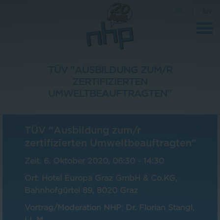
DE
|
EN
TÜV "AUSBILDUNG ZUM/R
ZERTIFIZIERTEN
Unternehmen
UMWELTBEAUFTRAGTEN"
News
Wissenschaft
TÜV "Ausbildung zum/r
zertifizierten Umweltbeauftragten"
Karriere
Zeit
:
6. Oktober 2020, 06:30
-
14:30
Pressebereich
Ort
:
Hotel Europa Graz GmbH & Co.KG,
Kontakt
Bahnhofgürtel 89, 8020 Graz
Vortrag/Moderation NHP
:
Dr. Florian Stangl,
LL.M.