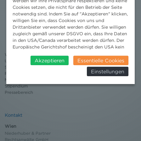
werden wir Ihre Privatsphäre respektieren und keine
Cookies setzen, die nicht für den Betrieb der Seite
notwendig sind. Indem Sie auf "Akzeptieren" klicken,
willigen Sie ein, dass Cookies von uns und
Nachrichten
Drittanbieter verwendet werden dürfen. Sie willigen
zugleich gemäß unserer DSGVO ein, dass Ihre Daten
News aktuell
in den USA/Canada verarbeitet werden dürfen. Der
Newsletter
Europäische Gerichtshof bescheinigt den USA kein
3 Minuten Umweltrecht
angemessenes Datenschutzniveau. Es besteht daher
Willkommen Umweltrecht
insbesondere das Risiko, dass ihre Daten durch US-
Akzeptieren
Essentielle Cookies
Umweltrechtsblog
Behörden, zu Kontroll- und zu
Seminare
Einstellungen
Überwachungszwecken, verarbeitet werden und
Publikationen
dagegen keine wirksamen Rechtsbehelfe erhoben
Moot Court
Stipendium
werden können. Zudem finden Sie am
Pressebereich
Bildschirmrand ein Cookie-Icon wo Sie jederzeit Ihre
Einwilligung widerrufen und Widerspruch ausüben.
Weitere Infomationen finden Sie hier:
Datenschutzerklärung
Kontakt
Wien
Niederhuber & Partner
Rechtsanwälte GmbH