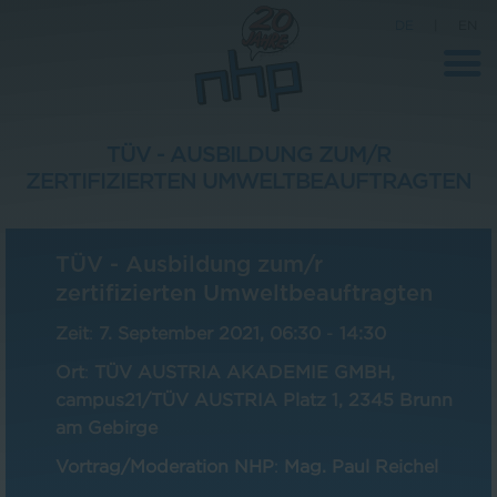
DE
|
EN
TÜV - AUSBILDUNG ZUM/R
ZERTIFIZIERTEN UMWELTBEAUFTRAGTEN
Unternehmen
News
TÜV - Ausbildung zum/r
Wissenschaft
zertifizierten Umweltbeauftragten
Karriere
Zeit
:
7. September 2021, 06:30
-
14:30
Pressebereich
Ort
:
TÜV AUSTRIA AKADEMIE GMBH,
campus21/TÜV AUSTRIA Platz 1, 2345 Brunn
Kontakt
am Gebirge
Vortrag/Moderation NHP
:
Mag. Paul Reichel