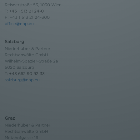
Reisnerstraße 53, 1030 Wien
T:
+43 1 513 21 24-0
F: +43 1 513 21 24-300
office@nhp.eu
Salzburg
Niederhuber & Partner
Rechtsanwälte GmbH
Wilhelm-Spazier-Straße 2a
5020 Salzburg
T:
+43 662 90 92 33
salzburg@nhp.eu
Graz
Niederhuber & Partner
Rechtsanwälte GmbH
Metahofgasse 16