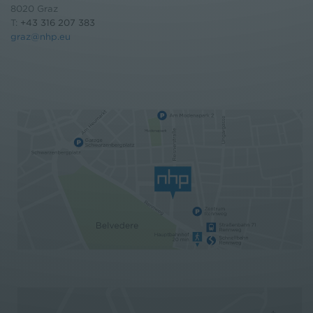
8020 Graz
T:
+43 316 207 383
graz@nhp.eu