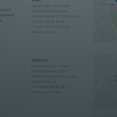
Niederhuber & Partner
trecht
Rechtsanwälte GmbH
eltrecht
Reisnerstraße 53, 1030 Wien
og
T:
+43 1 513 21 24-0
F: +43 1 513 21 24-300
office@nhp.eu
Salzburg
Niederhuber & Partner
Rechtsanwälte GmbH
Wilhelm-Spazier-Straße 2a
5020 Salzburg
T:
+43 662 90 92 33
salzburg@nhp.eu