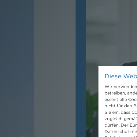
Diese Web
Wir verwenden 
betreiben, and
essentielle Coo
nicht für den B
Sie ein, dass C
zugleich gemäß
dürfen. Der Eu
Datenschutzniv