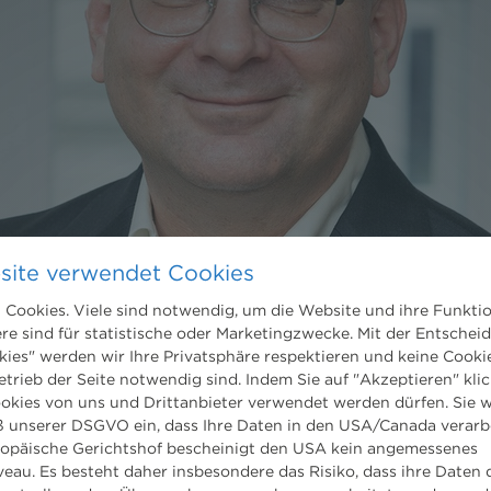
site verwendet Cookies
Cookies. Viele sind notwendig, um die Website und ihre Funkti
ere sind für statistische oder Marketingzwecke. Mit der Entschei
kies" werden wir Ihre Privatsphäre respektieren und keine Cookie
etrieb der Seite notwendig sind. Indem Sie auf "Akzeptieren" klic
ookies von uns und Drittanbieter verwendet werden dürfen. Sie w
 unserer DSGVO ein, dass Ihre Daten in den USA/Canada verarb
ropäische Gerichtshof bescheinigt den USA kein angemessenes
eau. Es besteht daher insbesondere das Risiko, dass ihre Daten