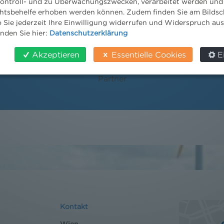
ontroll- und zu Überwachungszwecken, verarbeitet werden und
tsbehelfe erhoben werden können. Zudem finden Sie am Bildsc
 Sie jederzeit Ihre Einwilligung widerrufen und Widerspruch au
inden Sie hier:
Datenschutzerklärung
Akzeptieren
Essentielle Cookies
E
Mag. Paul Reichel
Partner
Kontakt
Wien