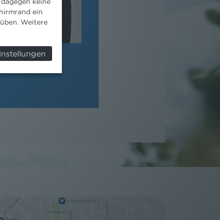
 dagegen keine
hirmrand ein
süben. Weitere
instellungen