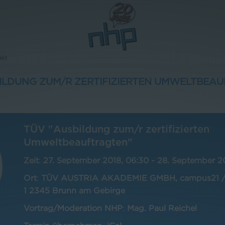
akt
ILDUNG ZUM/R ZERTIFIZIERTEN UMWELTBEA
TÜV "Ausbildung zum/r zertifizierten
Umweltbeauftragten"
Zeit
:
27. September 2018, 06:30
-
28. September 20
Ort
:
TÜV AUSTRIA AKADEMIE GMBH, campus21 / 
1 2345 Brunn am Gebirge
Vortrag/Moderation NHP
:
Mag. Paul Reichel
L