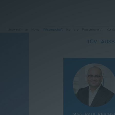
Unternehmen
News
Wissenschaft
Karriere
Pressebereich
Kont
TÜV "AUSB
Unternehmen
News
Wissenschaft
Karriere
Pressebereich
Kontakt
MAG. PAUL REICHE