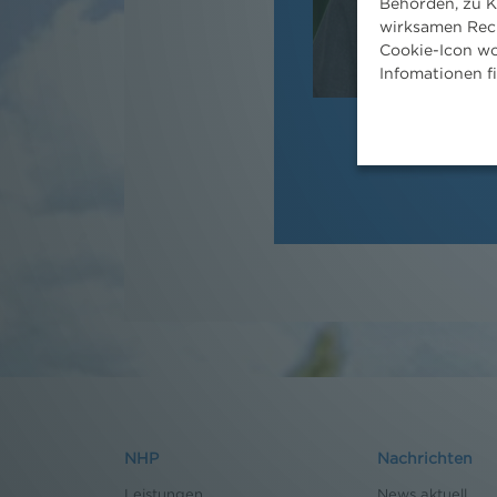
Behörden, zu K
wirksamen Rech
Cookie-Icon wo
Infomationen f
NHP
Nachrichten
Leistungen
News aktuell