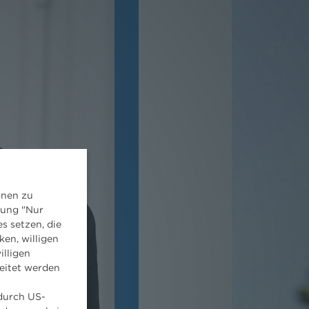
onen zu
dung "Nur
s setzen, die
ken, willigen
illigen
eitet werden
 durch US-