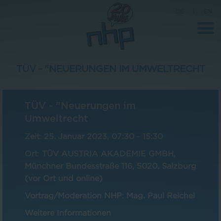
DE
|
EN
TÜV - "NEUERUNGEN IM UMWELTRECHT
Unternehmen
TÜV - "Neuerungen im
News
Umweltrecht
Wissenschaft
Zeit
:
25. Januar 2023, 07:30
-
15:30
Karriere
Ort
:
TÜV AUSTRIA AKADEMIE GMBH,
Pressebereich
Münchner Bundesstraße 116, 5020, Salzburg
(vor Ort und online)
Kontakt
Vortrag/Moderation NHP
:
Mag. Paul Reichel
Weitere Informationen