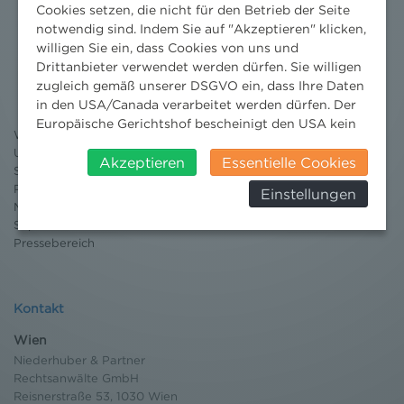
Cookies setzen, die nicht für den Betrieb der Seite
notwendig sind. Indem Sie auf "Akzeptieren" klicken,
willigen Sie ein, dass Cookies von uns und
Nachrichten
Drittanbieter verwendet werden dürfen. Sie willigen
News aktuell
zugleich gemäß unserer DSGVO ein, dass Ihre Daten
Newsletter
in den USA/Canada verarbeitet werden dürfen. Der
3 Minuten Umweltrecht
Europäische Gerichtshof bescheinigt den USA kein
Willkommen Umweltrecht
angemessenes Datenschutzniveau. Es besteht daher
Umweltrechtsblog
insbesondere das Risiko, dass ihre Daten durch US-
Akzeptieren
Essentielle Cookies
Seminare
Behörden, zu Kontroll- und zu
Publikationen
Einstellungen
Überwachungszwecken, verarbeitet werden und
Moot Court
dagegen keine wirksamen Rechtsbehelfe erhoben
Stipendium
werden können. Zudem finden Sie am
Pressebereich
Bildschirmrand ein Cookie-Icon wo Sie jederzeit Ihre
Einwilligung widerrufen und Widerspruch ausüben.
Weitere Infomationen finden Sie hier:
Kontakt
Datenschutzerklärung
Wien
Niederhuber & Partner
Rechtsanwälte GmbH
Reisnerstraße 53, 1030 Wien