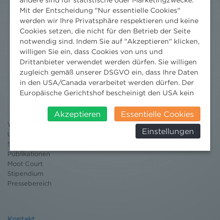
Mit der Entscheidung "Nur essentielle Cookies"
werden wir Ihre Privatsphäre respektieren und keine
Cookies setzen, die nicht für den Betrieb der Seite
notwendig sind. Indem Sie auf "Akzeptieren" klicken,
willigen Sie ein, dass Cookies von uns und
Drittanbieter verwendet werden dürfen. Sie willigen
zugleich gemäß unserer DSGVO ein, dass Ihre Daten
Nachrichten
in den USA/Canada verarbeitet werden dürfen. Der
Europäische Gerichtshof bescheinigt den USA kein
News aktuell
angemessenes Datenschutzniveau. Es besteht daher
Newsletter
insbesondere das Risiko, dass ihre Daten durch US-
Akzeptieren
Essentielle Cookies
3 Minuten Umweltrecht
Behörden, zu Kontroll- und zu
Willkommen Umweltrecht
Einstellungen
Überwachungszwecken, verarbeitet werden und
Umweltrechtsblog
dagegen keine wirksamen Rechtsbehelfe erhoben
Seminare
Publikationen
werden können. Zudem finden Sie am
Moot Court
Bildschirmrand ein Cookie-Icon wo Sie jederzeit Ihre
Stipendium
Einwilligung widerrufen und Widerspruch ausüben.
Pressebereich
Weitere Infomationen finden Sie hier:
Datenschutzerklärung
Kontakt