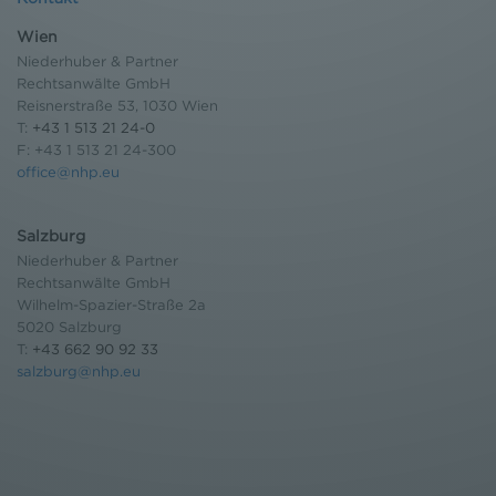
Wien
Niederhuber & Partner
Rechtsanwälte GmbH
Reisnerstraße 53, 1030 Wien
T:
+43 1 513 21 24-0
F: +43 1 513 21 24-300
office@nhp.eu
Salzburg
Niederhuber & Partner
Rechtsanwälte GmbH
Wilhelm-Spazier-Straße 2a
5020 Salzburg
T:
+43 662 90 92 33
salzburg@nhp.eu