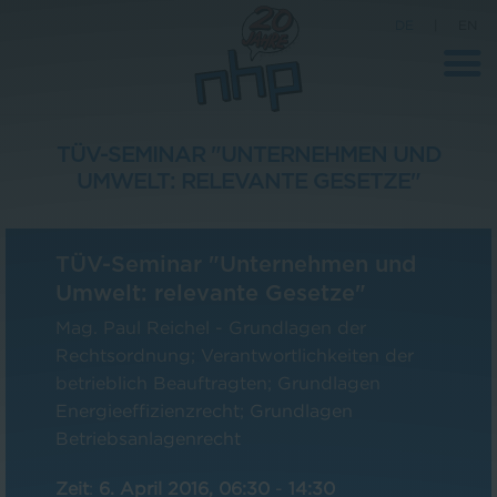
DE
|
EN
TÜV-SEMINAR "UNTERNEHMEN UND
UMWELT: RELEVANTE GESETZE"
Unternehmen
News
TÜV-Seminar "Unternehmen und
Wissenschaft
Umwelt: relevante Gesetze"
Karriere
Mag. Paul Reichel - Grundlagen der
Rechtsordnung; Verantwortlichkeiten der
Pressebereich
betrieblich Beauftragten; Grundlagen
Kontakt
Energieeffizienzrecht; Grundlagen
Betriebsanlagenrecht
Zeit
:
6. April 2016, 06:30
-
14:30