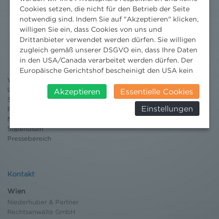
Cookies setzen, die nicht für den Betrieb der Seite
notwendig sind. Indem Sie auf "Akzeptieren" klicken,
willigen Sie ein, dass Cookies von uns und
Nachrichten
Drittanbieter verwendet werden dürfen. Sie willigen
zugleich gemäß unserer DSGVO ein, dass Ihre Daten
News aktuell
in den USA/Canada verarbeitet werden dürfen. Der
Newsletter
Europäische Gerichtshof bescheinigt den USA kein
3 Minuten Umweltrecht
Willkommen Umweltrecht
angemessenes Datenschutzniveau. Es besteht daher
Umweltrechtsblog
insbesondere das Risiko, dass ihre Daten durch US-
Akzeptieren
Essentielle Cookies
Seminare
Behörden, zu Kontroll- und zu
Einstellungen
Publikationen
Überwachungszwecken, verarbeitet werden und
Moot Court
dagegen keine wirksamen Rechtsbehelfe erhoben
Stipendium
werden können. Zudem finden Sie am
Pressebereich
Bildschirmrand ein Cookie-Icon wo Sie jederzeit Ihre
Einwilligung widerrufen und Widerspruch ausüben.
Weitere Infomationen finden Sie hier:
Datenschutzerklärung
Kontakt
Wien
Niederhuber & Partner
Rechtsanwälte GmbH