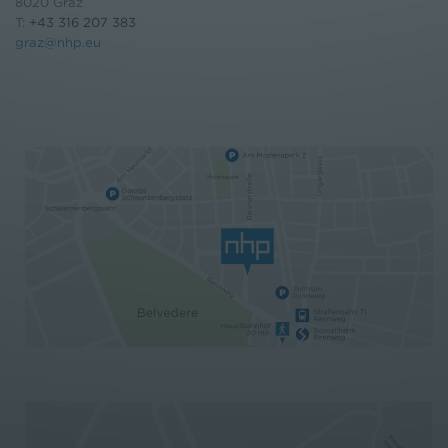
8020 Graz
T:
+43 316 207 383
graz@nhp.eu