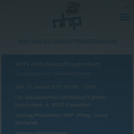
DE
|
EN
WIFI ABFALLBEAUFTRAGTENKURS
Unternehmen
WIFI Abfallbeauftragtenkurs
News
Grundzüge der Abfallwirtschaft
Wissenschaft
Zeit
:
17. Januar 2017, 07:00
-
15:00
Karriere
Ort
:
Bauakademie Lehrbauhof Kärnten,
Pressebereich
Koschutastr. 4, 9020 Klagenfurt
Kontakt
Vortrag/Moderation NHP
:
MMag. David
Suchanek
Weitere Informationen