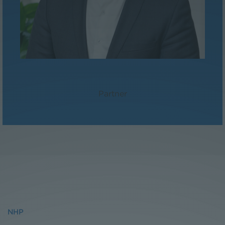
MMag. David Suchanek
Partner
NHP