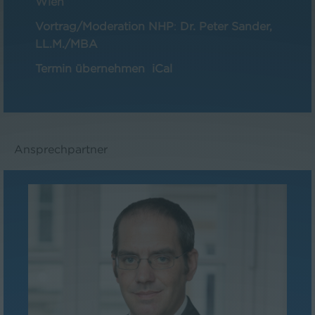
Wien
Vortrag/Moderation NHP
:
Dr. Peter Sander,
LL.M./MBA
Termin übernehmen
iCal
Ansprechpartner