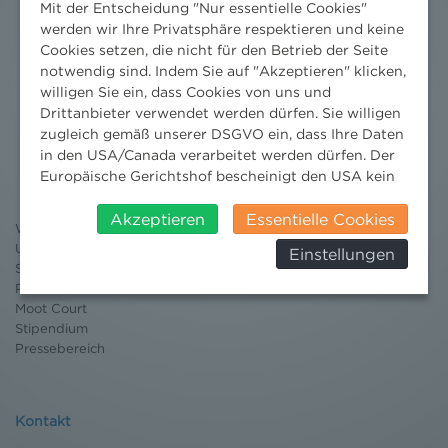
Mit der Entscheidung "Nur essentielle Cookies"
werden wir Ihre Privatsphäre respektieren und keine
Cookies setzen, die nicht für den Betrieb der Seite
notwendig sind. Indem Sie auf "Akzeptieren" klicken,
willigen Sie ein, dass Cookies von uns und
Drittanbieter verwendet werden dürfen. Sie willigen
zugleich gemäß unserer DSGVO ein, dass Ihre Daten
Nachrichten
in den USA/Canada verarbeitet werden dürfen. Der
News aktuell
Europäische Gerichtshof bescheinigt den USA kein
Newsletter
angemessenes Datenschutzniveau. Es besteht daher
3 Minuten Umweltrecht
insbesondere das Risiko, dass ihre Daten durch US-
Akzeptieren
Essentielle Cookies
Willkommen Umweltrecht
Behörden, zu Kontroll- und zu
Umweltrechtsblog
Einstellungen
Überwachungszwecken, verarbeitet werden und
Seminare
dagegen keine wirksamen Rechtsbehelfe erhoben
Publikationen
werden können. Zudem finden Sie am
Moot Court
Bildschirmrand ein Cookie-Icon wo Sie jederzeit Ihre
Stipendium
Einwilligung widerrufen und Widerspruch ausüben.
Pressebereich
Weitere Infomationen finden Sie hier:
Datenschutzerklärung
Kontakt