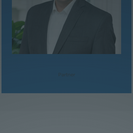
Dr. Peter Sander, LL.M./MBA
Partner