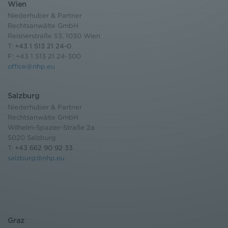
Wien
Niederhuber & Partner
Rechtsanwälte GmbH
Reisnerstraße 53, 1030 Wien
T:
+43 1 513 21 24-0
F: +43 1 513 21 24-300
office@nhp.eu
Salzburg
Niederhuber & Partner
Rechtsanwälte GmbH
Wilhelm-Spazier-Straße 2a
5020 Salzburg
T:
+43 662 90 92 33
salzburg@nhp.eu
Graz