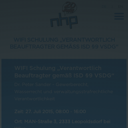
DE
|
EN
WIFI SCHULUNG „VERANTWORTLICH
BEAUFTRAGTER GEMÄSS ISD §9 VSDG“
Unternehmen
News
WIFI Schulung „Verantwortlich
Wissenschaft
Beauftragter gemäß ISD §9 VSDG“
Karriere
Dr. Peter Sander - Gewerberecht,
Wasserrecht und verwaltungsstrafrechtliche
Pressebereich
Verantwortlichkeit
Kontakt
Zeit
:
27. Juli 2015, 08:00
-
16:00
Ort
:
MAN-Straße 3, 2333 Leopoldsdorf bei