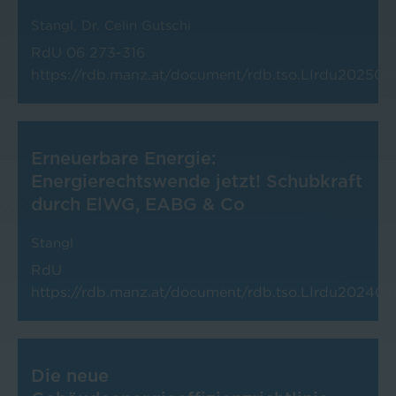
Stangl
,
Dr. Celin Gutschi
RdU
06
273-316
https://rdb.manz.at/document/rdb.tso.LIrdu202506
Erneuerbare Energie:
Energierechtswende jetzt! Schubkraft
durch ElWG, EABG & Co
Stangl
RdU
https://rdb.manz.at/document/rdb.tso.LIrdu20240
Die neue