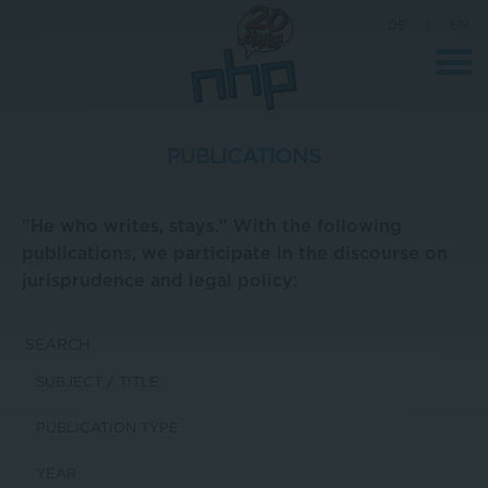
DE
|
EN
PUBLICATIONS
Company
"He who writes, stays." With the following
News
publications, we participate in the discourse on
jurisprudence and legal policy:
Science
Career
SEARCH
Press
Contact