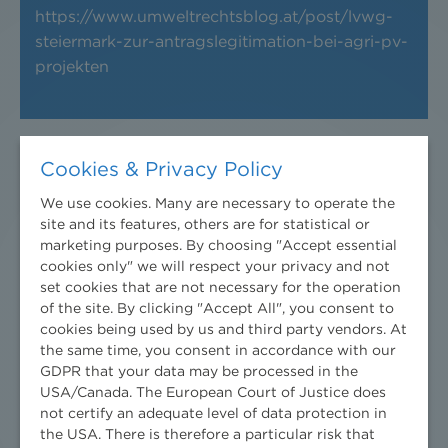
https://www.umweltrechtsblog.at/post/lvwg-
steiermark-zur-antragslegitimation-bei-agri-pv-
projekten
Cookies & Privacy Policy
VwGH setzt Judikaturwandel zur
We use cookies. Many are necessary to operate the
Kumulierung fort
site and its features, others are for statistical or
marketing purposes. By choosing "Accept essential
Planitzer
,
Haidvogl (on parental leave)
cookies only" we will respect your privacy and not
set cookies that are not necessary for the operation
https://www.umweltrechtsblog.at/post/vwgh-
of the site. By clicking "Accept All", you consent to
setzt-judikaturwandel-zur-kumulierung-fort
cookies being used by us and third party vendors. At
the same time, you consent in accordance with our
GDPR that your data may be processed in the
USA/Canada. The European Court of Justice does
not certify an adequate level of data protection in
Judikatur: BVwG - dritte Runde auf
the USA. There is therefore a particular risk that