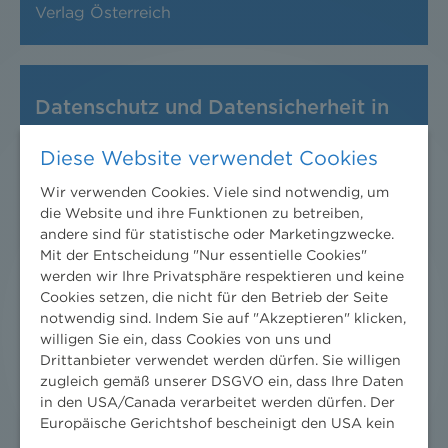
Verlag Österreich
Datenschutz und Datensicherheit in
der Abfallwirtschaft
Diese Website verwendet Cookies
Häusler
Wir verwenden Cookies. Viele sind notwendig, um
in: Abfallwirtschaft in der Praxis, WEKA, Band
die Website und ihre Funktionen zu betreiben,
1, Register 3, Kapitel 11
andere sind für statistische oder Marketingzwecke.
Mit der Entscheidung "Nur essentielle Cookies"
werden wir Ihre Privatsphäre respektieren und keine
Cookies setzen, die nicht für den Betrieb der Seite
notwendig sind. Indem Sie auf "Akzeptieren" klicken,
Datenschutz und Datensicherheit im
willigen Sie ein, dass Cookies von uns und
Gewerberecht
Drittanbieter verwendet werden dürfen. Sie willigen
zugleich gemäß unserer DSGVO ein, dass Ihre Daten
Häusler
in den USA/Canada verarbeitet werden dürfen. Der
Europäische Gerichtshof bescheinigt den USA kein
in: Betriebsanlagenrecht in der Praxis, WEKA,
angemessenes Datenschutzniveau. Es besteht daher