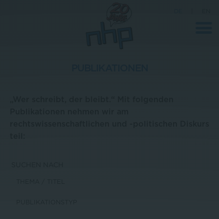
DE
|
EN
PUBLIKATIONEN
Unternehmen
„Wer schreibt, der bleibt.“ Mit folgenden
News
Publikationen nehmen wir am
rechtswissenschaftlichen und -politischen Diskurs
Wissenschaft
teil:
Karriere
Pressebereich
SUCHEN NACH
Kontakt