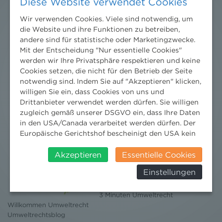
Diese Website verwendet Cookies
Wir verwenden Cookies. Viele sind notwendig, um
die Website und ihre Funktionen zu betreiben,
andere sind für statistische oder Marketingzwecke.
Mit der Entscheidung "Nur essentielle Cookies"
werden wir Ihre Privatsphäre respektieren und keine
Cookies setzen, die nicht für den Betrieb der Seite
notwendig sind. Indem Sie auf "Akzeptieren" klicken,
willigen Sie ein, dass Cookies von uns und
Drittanbieter verwendet werden dürfen. Sie willigen
zugleich gemäß unserer DSGVO ein, dass Ihre Daten
in den USA/Canada verarbeitet werden dürfen. Der
Europäische Gerichtshof bescheinigt den USA kein
angemessenes Datenschutzniveau. Es besteht daher
insbesondere das Risiko, dass ihre Daten durch US-
Akzeptieren
Essentielle Cookies
Nachrichten
Behörden, zu Kontroll- und zu
Einstellungen
Überwachungszwecken, verarbeitet werden und
News aktuell
dagegen keine wirksamen Rechtsbehelfe erhoben
Newsletter
3 Minuten Umweltrecht
werden können. Zudem finden Sie am
Willkommen Umweltrecht
Bildschirmrand ein Cookie-Icon wo Sie jederzeit Ihre
Umweltrechtsblog
Einwilligung widerrufen und Widerspruch ausüben.