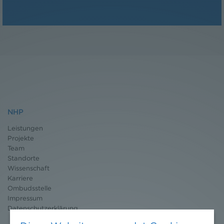
NHP
Leistungen
Projekte
Team
Standorte
Wissenschaft
Karriere
Ombudsstelle
Impressum
Datenschutz
erklärung