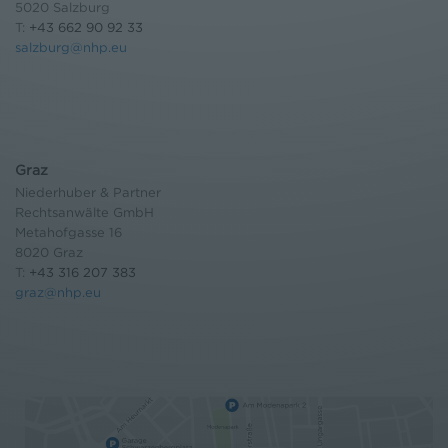
5020 Salzburg
T:
+43 662 90 92 33
salzburg@nhp.eu
Graz
Niederhuber & Partner
Rechtsanwälte GmbH
Metahofgasse 16
8020 Graz
T:
+43 316 207 383
graz@nhp.eu