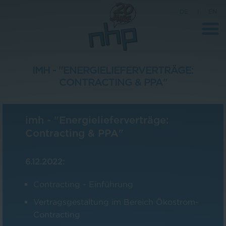
DE
|
EN
IMH - "ENERGIELIEFERVERTRÄGE:
CONTRACTING & PPA"
Unternehmen
News
imh - "Energielieferverträge:
Wissenschaft
Contracting & PPA"
Karriere
6.12.2022:
Pressebereich
Contracting - Einführung
Kontakt
Vertragsgestaltung im Bereich Ökostrom-
Contracting