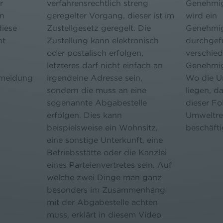
r
verfahrensrechtlich streng
Genehmi
en
geregelter Vorgang, dieser ist im
wird ein
diese
Zustellgesetz geregelt. Die
Genehmig
ht
Zustellung kann elektronisch
durchgef
oder postalisch erfolgen,
verschie
letzteres darf nicht einfach an
Genehmig
ermeidung
irgendeine Adresse sein,
Wo die Un
sondern die muss an eine
liegen, d
sogenannte Abgabestelle
dieser Fo
erfolgen. Dies kann
Umweltre
beispielsweise ein Wohnsitz,
beschäfti
eine sonstige Unterkunft, eine
Betriebsstätte oder die Kanzlei
eines Parteienvertretes sein. Auf
welche zwei Dinge man ganz
besonders im Zusammenhang
mit der Abgabestelle achten
muss, erklärt in diesem Video