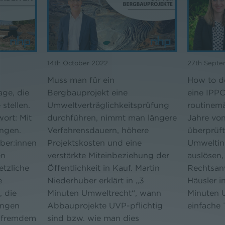
14th October 2022
27th Sept
Muss man für ein
How to d
ge, die
Bergbauprojekt eine
eine IPP
 stellen.
Umweltverträglichkeitsprüfung
routinemä
wort: Mit
durchführen, nimmt man längere
Jahre vo
ungen.
Verfahrensdauern, höhere
überprüf
iber:innen
Projektskosten und eine
Umweltin
en
verstärkte Miteinbeziehung der
auslösen,
etzliche
Öffentlichkeit in Kauf. Martin
Rechtsan
e
Niederhuber erklärt in „3
Häusler i
, die
Minuten Umweltrecht“, wann
Minuten 
ungen
Abbauprojekte UVP-pflichtig
einfache 
f fremdem
sind bzw. wie man dies