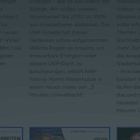
 fangen
Energien – das ist das Gebot der
Videoblog
as
Stunde. Wir wollen unseren
Videos –
achten?
Strombedarf bis 2030 zu 100%
Minuten 
Sie
aus Erneuerbaren abdecken. Die
voller In
m neuen
UVP-Novelle hat diesen
Themen U
t“-Video
Gedanken schon aufgenommen.
Nachhalti
ltin Lisa
Welche Regeln es braucht, um
mehr. Zur
igsten
erneuerbare Energien unter
die Anwä
ten
diesem UVP-Dach zu
Niederhu
beschleunigen, erklärt NHP-
- Wie kam
Partner Martin Niederhuber in
bereiten 
einem neuen Video von „3
laufen di
Minuten Umweltrecht“.
das und n
neuesten
Minuten 