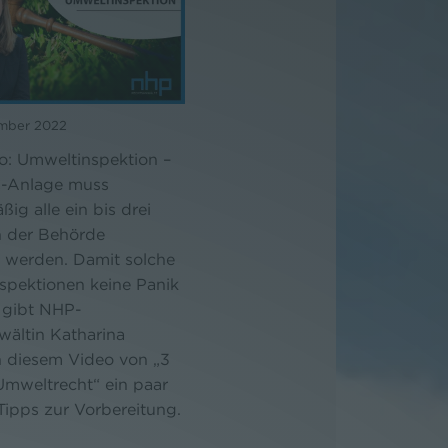
ember 2022
o: Umweltinspektion –
C-Anlage muss
ßig alle ein bis drei
n der Behörde
t werden. Damit solche
spektionen keine Panik
 gibt NHP-
wältin Katharina
n diesem Video von „3
Umweltrecht“ ein paar
Tipps zur Vorbereitung.