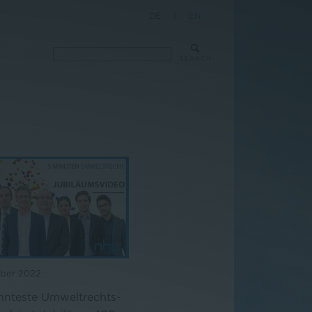
DE
|
EN
SEARCH
ber 2022
nnteste Umweltrechts-