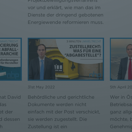
Projektbewilligungsverfahrens
vor und erklärt, wie man das im
Dienste der dringend gebotenen
Energiewende reformieren muss.
31st May 2022
5th April 2
hat David
Behördliche und gerichtliche
Wer in Ös
das
Dokumente werden nicht
Betriebsa
et der
einfach mit der Post verschickt,
ganz all
d dessen
sie werden zugestellt. Die
möchte, b
ch
Zustellung ist ein
Genehmig