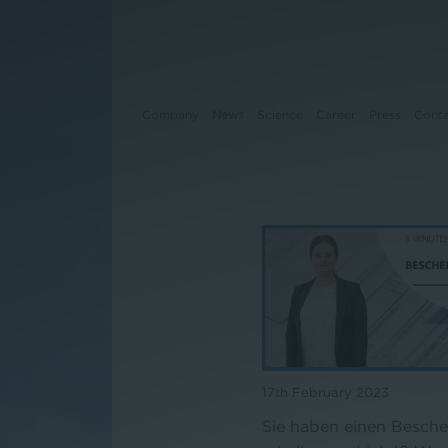
Company
News
Science
Career
Press
Cont
Company
News
Science
Career
Press
17th February 2023
Sie haben einen Besche
Contact