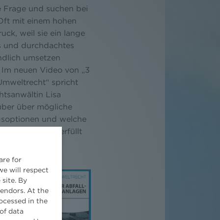
e Frage und suchen bei
Oft mit einem hohen
uck, weil sie ein lange
s und durchdachtes
ndlich umsetzen
 Im neuen Video von „3
Umweltrecht“ spricht
tsanwältin Lisa
ber über mögliche
soptionen und welche
zungen hierfür erfüllt
üssen.
are for
we will respect
 site. By
vendors. At the
ocessed in the
of data