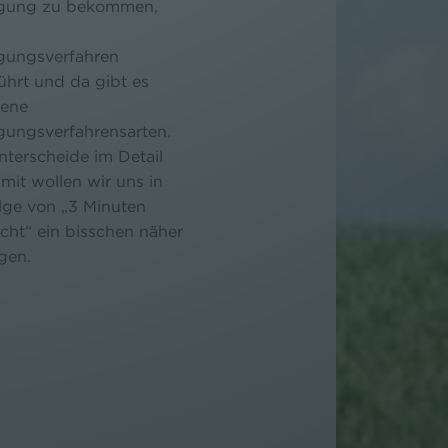
gung zu bekommen,
ungsverfahren
ührt und da gibt es
dene
ungsverfahrensarten.
terscheide im Detail
amit wollen wir uns in
lge von „3 Minuten
cht“ ein bisschen näher
gen.