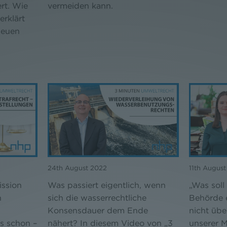
ert. Wie
vermeiden kann.
erklärt
neuen
24th August 2022
11th Augus
ssion
Was passiert eigentlich, wenn
„Was soll
n
sich die wasserrechtliche
Behörde 
Konsensdauer dem Ende
nicht übe
es schon –
nähert? In diesem Video von „3
unserer M