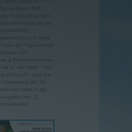
 feiert Jubiläum: 100
 das bedeutet 300
oder 18.000 Sekunden
fotainment rund um die
mweltrecht,
gkeitsrecht und vieles
 Feier des Tages ziehen
lt:innen von
ber & Partner Resümee:
 es zu der Idee? - Wie
sie sich vor? - Und wie
e Videodrehs ab? All
och viel mehr in der
 Ausgabe von „3
Umweltrecht“.