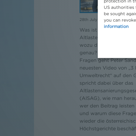
protection in t
US authorities 
be sought again
28th July 2022
you can revoke
information
Was ist eigentlich der
Altlastensanierungsbei
wozu dient diese Abga
genau? Diesen und wei
Fragen geht Peter Sand
neuesten Video von „3
Umweltrecht“ auf den G
spricht dabei über das
Altlastensanierungsges
(AlSAG), wie man herau
wer den Beitrag leiste
und warum diese Frag
wieder die österreichis
Höchstgerichte beschäft