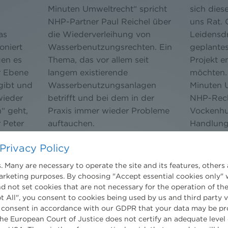
Minuten Umweltrecht“ spricht
sich dies
NHP-Partner Paul Reichel über
uns Rat. 
as
die Wiederverleihung von
Leidensdr
oniert
Wasserbenutzungsrechten. Ein
geplante
en es
Thema, das vor allem seit
Projekt e
r Ebene
langem existierende
möchten.
gibt und
Wasserbenutzungsanlagen
Minuten 
wieder
betrifft und bei dem in der
NHP-Rech
“ geht,
Praxis immer wieder Probleme
Vockenhu
 Peter
auftauchen.
Handlung
be von „3
Vorausset
Privacy Policy
werden m
 Many are necessary to operate the site and its features, others 
marketing purposes. By choosing "Accept essential cookies only" 
d not set cookies that are not necessary for the operation of the
t All", you consent to cookies being used by us and third party 
 consent in accordance with our GDPR that your data may be pr
e European Court of Justice does not certify an adequate level 