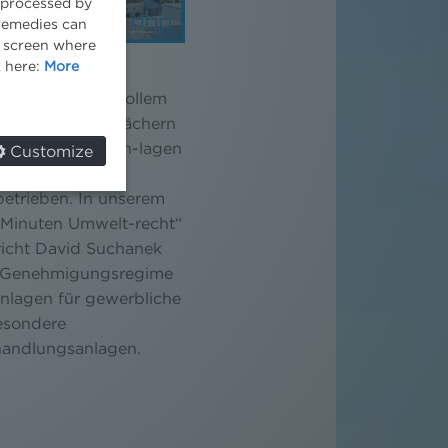
e processed by
 remedies can
he screen where
2022
k here:
More
iewende ist in vollem
f immer mehr Dächern
an Photovoltaikan-lagen
Customize
ei Gewerbe- und
betrieben. In unserem
 Minuten Umwelt-recht“
richt David Suchanek
 Genehmigungsregime
nlagen für gewerbliche
esondere
handlungsanlagen.