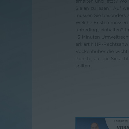
erhalten und jetzt? Wo
Sie an zu lesen? Auf w
müssen Sie besonders 
Welche Fristen müssen 
unbedingt einhalten? I
„3 Minuten Umweltrech
erklärt NHP-Rechtsanwä
Vockenhuber die wicht
Punkte, auf die Sie ach
sollten.