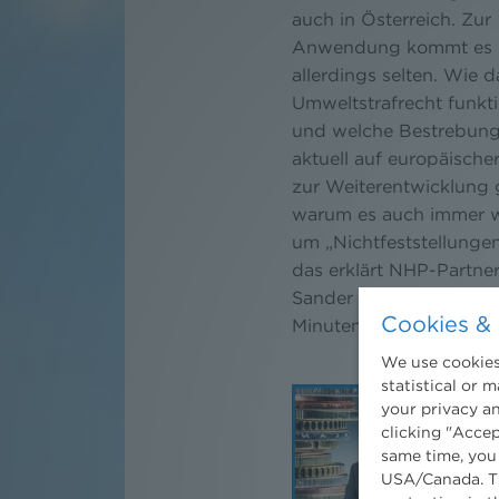
auch in Österreich. Zur
Anwendung kommt es
allerdings selten. Wie d
Umweltstrafrecht funkti
und welche Bestrebung
aktuell auf europäische
zur Weiterentwicklung 
warum es auch immer 
um „Nichtfeststellungen
das erklärt NHP-Partner
Sander in dieser Ausga
Cookies & 
Minuten Umweltrecht“.
We use cookies.
statistical or 
your privacy an
clicking "Accep
same time, you
USA/Canada. Th