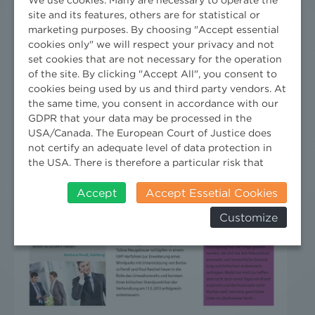
site and its features, others are for statistical or
marketing purposes. By choosing "Accept essential
cookies only" we will respect your privacy and not
set cookies that are not necessary for the operation
of the site. By clicking "Accept All", you consent to
cookies being used by us and third party vendors. At
the same time, you consent in accordance with our
GDPR that your data may be processed in the
USA/Canada. The European Court of Justice does
not certify an adequate level of data protection in
the USA. There is therefore a particular risk that
your data will be processed by US authorities for
control and monitoring purposes and that no
Accept
Accept Essetial Cookies
effective legal remedies can be sought against this.
Customize
In addition, you will find a cookie icon at the edge of
the screen where you can revoke your consent and
object at any time. For more Information click here:
More information