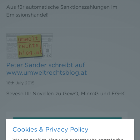
Aus für automatische Sanktionszahlungen im
Emissionshandel!
Peter Sander schreibt auf
www.umweltrechtsblog.at
16th July 2015
Seveso III: Novellen zu GewO, MinroG und EG-K
Cookies & Privacy Policy
We use cookies. Many are necessary to operate the