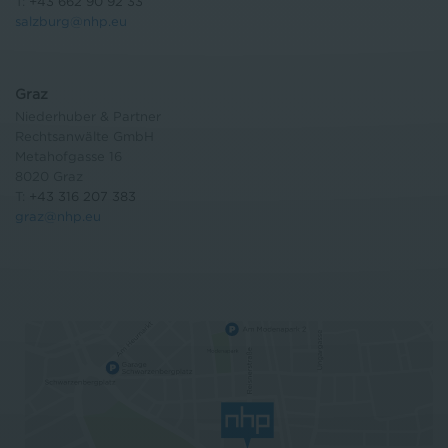
T:
+43 662 90 92 33
salzburg@nhp.eu
Graz
Niederhuber & Partner
Rechtsanwälte GmbH
Metahofgasse 16
8020 Graz
T:
+43 316 207 383
graz@nhp.eu