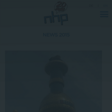
DE
|
EN
NEWS 2015
Company
News
Science
Career
Press
Contact