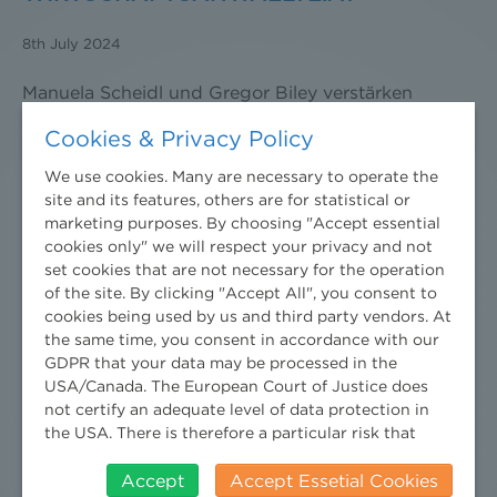
8th July 2024
Manuela Scheidl und Gregor Biley verstärken
Niederhuber & Partner
Cookies & Privacy Policy
We use cookies. Many are necessary to operate the
DER STANDARD
site and its features, others are for statistical or
marketing purposes. By choosing "Accept essential
cookies only" we will respect your privacy and not
21st May 2024
set cookies that are not necessary for the operation
of the site. By clicking "Accept All", you consent to
Gasversorger müssen Verbrauchern Schadenersatz
cookies being used by us and third party vendors. At
zahlen wenn russisches Gas ausbleibt
the same time, you consent in accordance with our
GDPR that your data may be processed in the
USA/Canada. The European Court of Justice does
LEGAL§PEOPLE IN DER PRESSE
not certify an adequate level of data protection in
the USA. There is therefore a particular risk that
30th April 2024
your data will be processed by US authorities for
control and monitoring purposes and that no
Accept
Accept Essetial Cookies