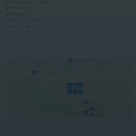
Rechtsanwälte GmbH
Metahofgasse 16
8020 Graz
T:
+43 316 207 383
graz@nhp.eu