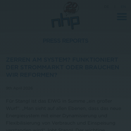
DE
|
EN
PRESS REPORTS
Company
ZERREN AM SYSTEM? FUNKTIONIERT
News
DER STROMMARKT ODER BRAUCHEN
WIR REFORMEN?
Science
Career
9th April 2026
Press
Für Stangl ist das ElWG in Summe „ein großer
Contact
Wurf“. „Man sieht auf allen Ebenen, dass das neue
Energiesystem mit einer Dynamisierung und
Flexibilisierung von Verbrauch und Einspeisung
verstanden wird“, lobt Stangl. Der wichtige