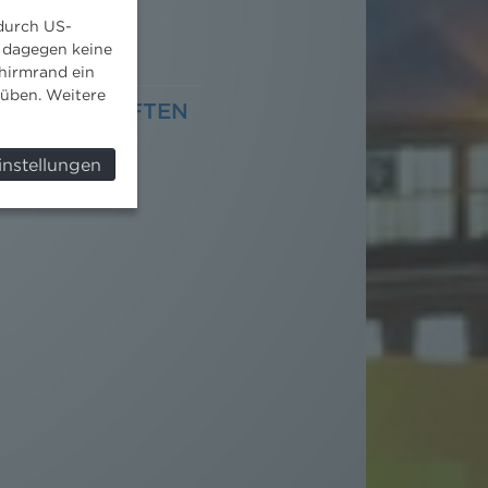
 durch US-
 dagegen keine
hirmrand ein
süben. Weitere
GEMEINSCHAFTEN
instellungen
raube bei den