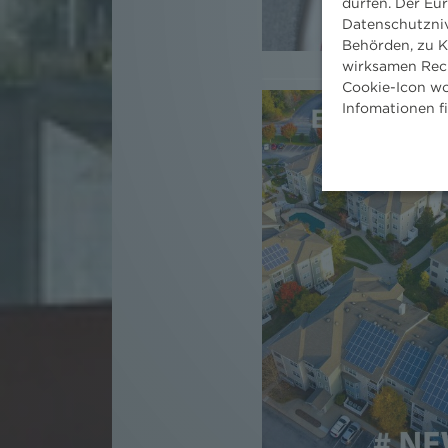
dürfen. Der Eu
Datenschutzniv
Behörden, zu K
wirksamen Rech
Cookie-Icon wo
Infomationen f