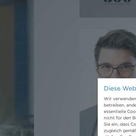
Diese Web
Wir verwenden 
betreiben, and
essentielle Coo
nicht für den B
Sie ein, dass C
zugleich gemäß