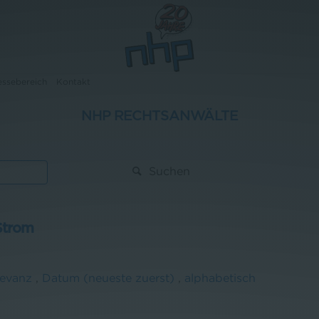
essebereich
Kontakt
NHP RECHTSANWÄLTE
Suchen
Strom
levanz
,
Datum (neueste zuerst)
,
alphabetisch