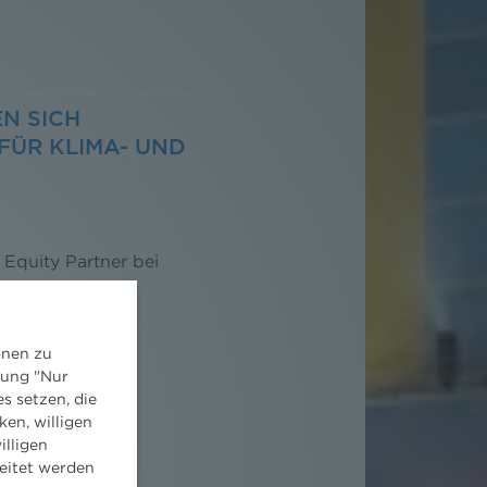
N SICH
FÜR KLIMA- UND
T
 Equity Partner bei
its-, Klima- und
onen zu
dung "Nur
s setzen, die
ken, willigen
illigen
eitet werden