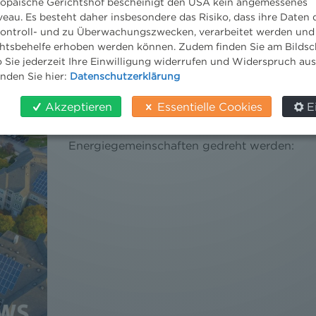
ropäische Gerichtshof bescheinigt den USA kein angemessenes
eau. Es besteht daher insbesondere das Risiko, dass ihre Daten
ontroll- und zu Überwachungszwecken, verarbeitet werden und
tsbehelfe erhoben werden können. Zudem finden Sie am Bildsc
 Sie jederzeit Ihre Einwilligung widerrufen und Widerspruch au
MEHR SPIELRAUM FÜR ENERGIE
inden Sie hier:
Datenschutzerklärung
6. März 2024
News
/
News aktuell
/
2024
Akzeptieren
Essentielle Cookies
E
Nach dem ElWG-E soll auch an mancher Sch
Energiegemeinschaften gedreht werden: