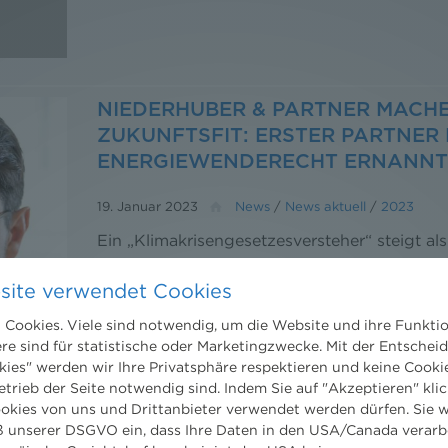
NIEDERHUBER & PARTNER MACHE
ZUKUNFTSFIT: ERSTER PARTNER 
ENERGIEWENDERECHT ERNANN
19. Januar 2023
News
/
News aktuell
/
2023
Ein „Klimakrisengesetzesversteher“ steigt als
NHP ein: Florian Stangl forciert Nachhaltigke
site verwendet Cookies
Energierecht
Cookies. Viele sind notwendig, um die Website und ihre Funkti
ere sind für statistische oder Marketingzwecke. Mit der Entschei
kies" werden wir Ihre Privatsphäre respektieren und keine Cookie
etrieb der Seite notwendig sind. Indem Sie auf "Akzeptieren" klic
ookies von uns und Drittanbieter verwendet werden dürfen. Sie w
 unserer DSGVO ein, dass Ihre Daten in den USA/Canada verarb