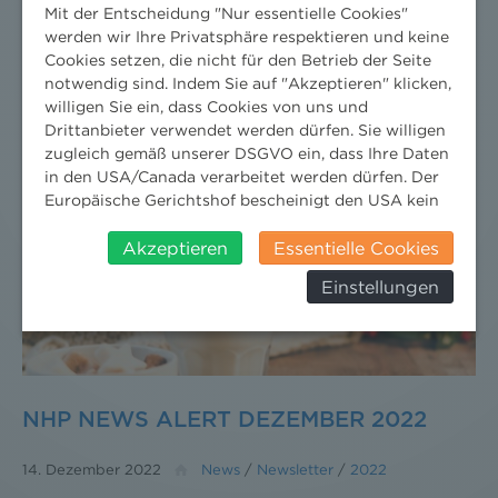
Mit der Entscheidung "Nur essentielle Cookies"
UVP-Novelle hat diesen Gedanken schon
werden wir Ihre Privatsphäre respektieren und keine
aufgenommen. Welche Regeln es braucht, um
Cookies setzen, die nicht für den Betrieb der Seite
erneuerbare Energien unter diesem UVP-Dach zu
notwendig sind. Indem Sie auf "Akzeptieren" klicken,
beschleunigen, erklärt NHP-Partner Martin
willigen Sie ein, dass Cookies von uns und
Niederhuber in einem neuen Video von „3 Minuten
Drittanbieter verwendet werden dürfen. Sie willigen
zugleich gemäß unserer DSGVO ein, dass Ihre Daten
Umweltrecht“.
in den USA/Canada verarbeitet werden dürfen. Der
Europäische Gerichtshof bescheinigt den USA kein
angemessenes Datenschutzniveau. Es besteht daher
insbesondere das Risiko, dass ihre Daten durch US-
Akzeptieren
Essentielle Cookies
Behörden, zu Kontroll- und zu
Einstellungen
Überwachungszwecken, verarbeitet werden und
dagegen keine wirksamen Rechtsbehelfe erhoben
werden können. Zudem finden Sie am
Bildschirmrand ein Cookie-Icon wo Sie jederzeit Ihre
Einwilligung widerrufen und Widerspruch ausüben.
Weitere Infomationen finden Sie hier:
NHP NEWS ALERT DEZEMBER 2022
Datenschutzerklärung
14. Dezember 2022
News
/
Newsletter
/
2022