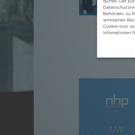
dürfen. Der Eu
Datenschutzniv
Behörden, zu K
wirksamen Rech
Cookie-Icon wo
Infomationen f