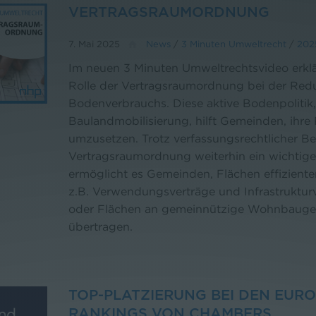
VERTRAGSRAUMORDNUNG
7. Mai 2025
News
/
3 Minuten Umweltrecht
/
202
Im neuen 3 Minuten Umweltrechtsvideo erkl
Rolle der Vertragsraumordnung bei der Red
Bodenverbrauchs. Diese aktive Bodenpolitik,
Baulandmobilisierung, hilft Gemeinden, ihre
umzusetzen. Trotz verfassungsrechtlicher Be
Vertragsraumordnung weiterhin ein wichtiges
ermöglicht es Gemeinden, Flächen effiziente
z.B. Verwendungsverträge und Infrastruktur
oder Flächen an gemeinnützige Wohnbauges
übertragen.
TOP-PLATZIERUNG BEI DEN EURO
RANKINGS VON CHAMBERS