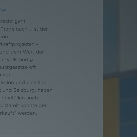
025
trecht geht
Frage nach: „Ist der
 von
kraftprojekten –
 und dem Wert der
ht vollständig
utzgesetze oft
n von
ssion und einzelne
rk und Salzburg, haben
ahmefällen auch
d. Damit könnte der
erkauft“ werden.