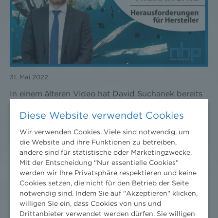
31. Mai 2022
In einem älteren Video hat David Suchanek bereits
über das Kreislaufwirtschaftspaket der
Diese Website verwendet Cookies
Europäischen Union und dessen Umsetzung in
Österreich berichtet. Auch in dieser Ausgabe von
Wir verwenden Cookies. Viele sind notwendig, um
„3 Minuten Umweltrecht“ greift er diese Thematik
die Website und ihre Funktionen zu betreiben,
andere sind für statistische oder Marketingzwecke.
auf und spricht insbesondere über die
Mit der Entscheidung "Nur essentielle Cookies"
Herausforderungen für Hersteller, zur
werden wir Ihre Privatsphäre respektieren und keine
Abfallvermeidung beizutragen.
Cookies setzen, die nicht für den Betrieb der Seite
notwendig sind. Indem Sie auf "Akzeptieren" klicken,
willigen Sie ein, dass Cookies von uns und
Drittanbieter verwendet werden dürfen. Sie willigen