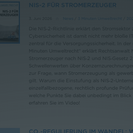
NIS-2 FÜR STROMERZEUGER
3. Juni 2026
News
/
3 Minuten Umweltrecht
/
20
Die NIS‑2-Richtlinie erklärt den Stromsektor
Cybersicherheit ist damit nicht mehr bloße 
zentral für die Versorgungssicherheit. In d
Minuten Umweltrecht“ erklärt Rechtsanwalt
Stromerzeuger nach NIS‑2 und NIS‑Gesetz 20
Schwellenwerten über Konzernzurechnunge
zur Frage, wann Stromerzeugung als gewerbl
gilt. Warum die Einstufung als NIS‑2-Unter
einzelfallbezogene, rechtlich profunde Prüfu
welche Punkte Sie dabei unbedingt im Blic
erfahren Sie im Video!
CO₂-REGULIERUNG IM WANDEL: 