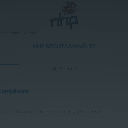
essebereich
Kontakt
NHP RECHTSANWÄLTE
Suchen
Compliance
levanz
,
Datum (neueste zuerst)
,
alphabetisch