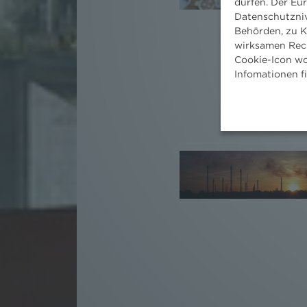
dürfen. Der Eu
Datenschutzniv
Behörden, zu K
wirksamen Rech
Cookie-Icon wo
Infomationen f