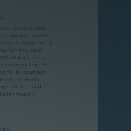
26
 zum Hochrisikosektor.
IT‑Compliance, sondern
er neuen Ausgabe von „3
 Max Schlenk, wann
26 erfasst sind – von
n und Ausnahmen bis
iche Haupttätigkeit
nehmen immer eine
ng erfordert – und
k haben müssen –
WAS