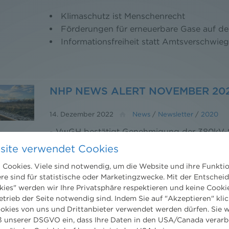
Klimaschutz ist Menschenrecht
Förderungen für erneuerbare Gase auf de
Informationsfreiheit statt Amtsverschwie
NHP NEWS ALERT NOVEMBER 20
14. Dezember 2022
News
/
Newsletter
/
2020
- VwGH bestätigt Genehmigung der 380kV-S
Abfallverzeichnisverordnung 2020 - Mehr al
site verwendet Cookies
Interview mit neuer NHP Rechtsanwältin Kat
Cookies. Viele sind notwendig, um die Website und ihre Funkti
ere sind für statistische oder Marketingzwecke. Mit der Entschei
kies" werden wir Ihre Privatsphäre respektieren und keine Cookie
etrieb der Seite notwendig sind. Indem Sie auf "Akzeptieren" klic
NHP NEWS ALERT NOVEMBER 20
ookies von uns und Drittanbieter verwendet werden dürfen. Sie w
 unserer DSGVO ein, dass Ihre Daten in den USA/Canada verarb