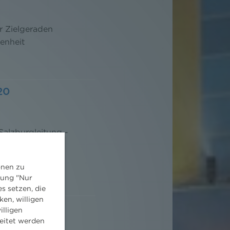
r Zielgeraden
genheit
20
alzburgleitung -
s Umweltrecht:
harina Häusler
onen zu
dung "Nur
s setzen, die
ken, willigen
21
illigen
eitet werden