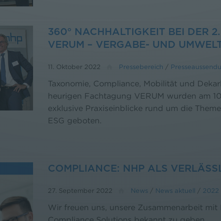
360° NACHHALTIGKEIT BEI DER 
VERUM – VERGABE- UND UMWEL
11. Oktober 2022
Pressebereich
/
Presseaussend
Taxonomie, Compliance, Mobilität und Dekar
heurigen Fachtagung VERUM wurden am 10
exklusive Praxiseinblicke rund um die Them
ESG geboten.
COMPLIANCE: NHP ALS VERLÄSS
27. September 2022
News
/
News aktuell
/
2022
Wir freuen uns, unsere Zusammenarbeit mit
Compliance Solutions bekannt zu geben.