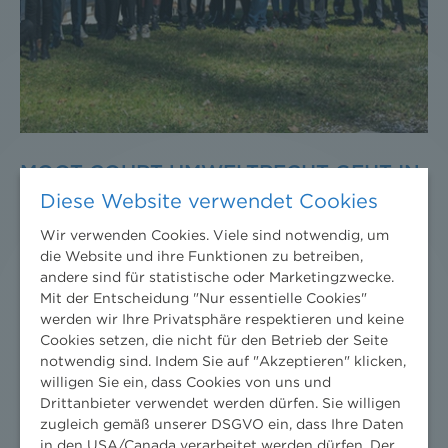
MOOT COURT UMWELTRECHT GEHT IN
DIE SECHSTE RUNDE
Diese Website verwendet Cookies
Wir verwenden Cookies. Viele sind notwendig, um
25. März 2019
News
/
News aktuell
/
2019
die Website und ihre Funktionen zu betreiben,
Studierende aus ganz Österreich simulieren ein
andere sind für statistische oder Marketingzwecke.
Mit der Entscheidung "Nur essentielle Cookies"
Skigebietserweiterungsprojekt der Leoganger
werden wir Ihre Privatsphäre respektieren und keine
Bergbahnen GmbH
Cookies setzen, die nicht für den Betrieb der Seite
notwendig sind. Indem Sie auf "Akzeptieren" klicken,
willigen Sie ein, dass Cookies von uns und
Drittanbieter verwendet werden dürfen. Sie willigen
zugleich gemäß unserer DSGVO ein, dass Ihre Daten
18. Oktober 2023, 07:00
-
15:00
in den USA/Canada verarbeitet werden dürfen. Der