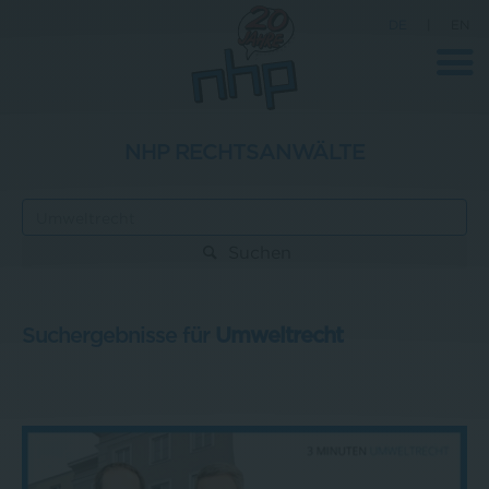
DE
|
EN
NHP RECHTSANWÄLTE
Unternehmen
News
Suchen
Wissenschaft
Karriere
Suchergebnisse für
Umweltrecht
Pressebereich
Kontakt