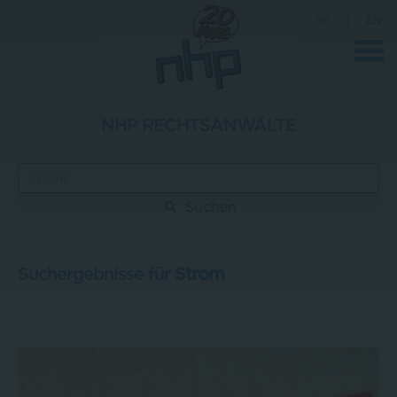
DE
|
EN
NHP RECHTSANWÄLTE
Unternehmen
News
Suchen
Wissenschaft
Karriere
Suchergebnisse für
Strom
Pressebereich
Kontakt