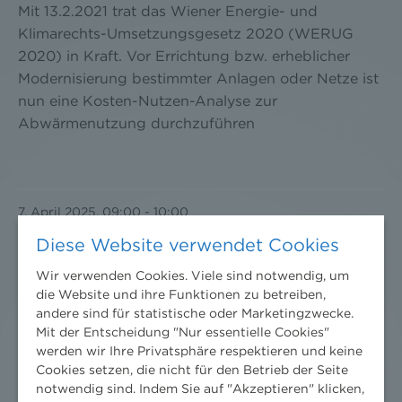
Mit 13.2.2021 trat das Wiener Energie- und
Klimarechts-Umsetzungsgesetz 2020 (WERUG
2020) in Kraft. Vor Errichtung bzw. erheblicher
Modernisierung bestimmter Anlagen oder Netze ist
nun eine Kosten-Nutzen-Analyse zur
Abwärmenutzung durchzuführen
7. April 2025, 09:00
-
10:00
ZUKUNFT STROMNETZE
Diese Website verwendet Cookies
Wir verwenden Cookies. Viele sind notwendig, um
26. März 2025
Wissenschaft
/
Seminare
die Website und ihre Funktionen zu betreiben,
Ihr monatliches Update live im Internet vom
andere sind für statistische oder Marketingzwecke.
Mit der Entscheidung "Nur essentielle Cookies"
07.04.2025 - 23.02.2026 Die entscheidenden
werden wir Ihre Privatsphäre respektieren und keine
Stellschrauben der Netztransformation gebündelt in
Cookies setzen, die nicht für den Betrieb der Seite
einem Wissens-Abo! 12 Termine | Immer um 11:00
notwendig sind. Indem Sie auf "Akzeptieren" klicken,