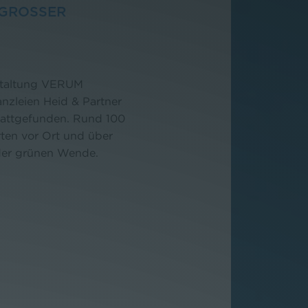
ROSSER E
nstaltung VERUM
zleien Heid & Partner
tattgefunden. Rund 100
rten vor Ort und über
der grünen Wende.