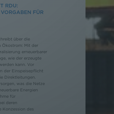
T RDU:
E VORGABEN FÜR
hreibt über die
n Ökostrom: Mit der
lisierung erneuerbarer
age, wie der erzeugte
 werden kann. Vor
 der Einspeisepflicht
ie Direktleitungen.
rsorgen, was die Netze
erneuerbare Energien
ahme für
bei deren
ie Konzession des