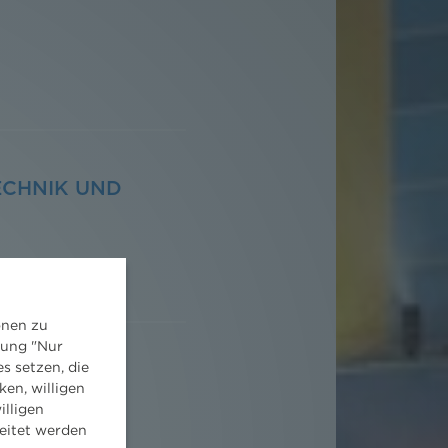
ECHNIK UND
onen zu
dung "Nur
s setzen, die
ken, willigen
illigen
eitet werden