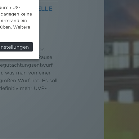
 durch US-
UVP-G-NOVELLE
 dagegen keine
 MEHR UVP-
hirmrand ein
süben. Weitere
instellungen
tsprüfungsgesetzes
ach vier Jahren Pause
Begutachtungsentwurf
m, was man von einer
roßen Wurf hat. Es soll
definitiv mehr UVP-