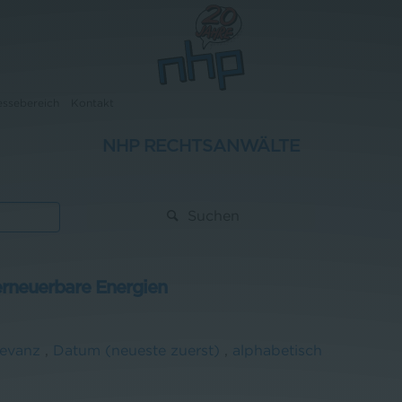
essebereich
Kontakt
NHP RECHTSANWÄLTE
Suchen
erneuerbare Energien
levanz
,
Datum (neueste zuerst)
,
alphabetisch