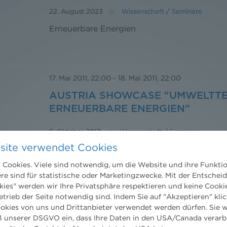
22. August 2023
Wissenschaft
/
Seminare
Erneuerbare Energien
17. Mai 2011, 22:00
-
18. Mai 2011, 22:00
AUSTRIA SHOWCASE "UMWELTT
ERNEUERBARE ENERGIEN"
5. Oktober 2017
Wissenschaft
/
Seminare
site verwendet Cookies
Cookies. Viele sind notwendig, um die Website und ihre Funkti
BAU- UND IMMOBILIENRECHT
ere sind für statistische oder Marketingzwecke. Mit der Entschei
kies" werden wir Ihre Privatsphäre respektieren und keine Cookie
etrieb der Seite notwendig sind. Indem Sie auf "Akzeptieren" klic
23. Mai 2011
Unternehmen
/
Leistungen
ookies von uns und Drittanbieter verwendet werden dürfen. Sie w
 unserer DSGVO ein, dass Ihre Daten in den USA/Canada verarb