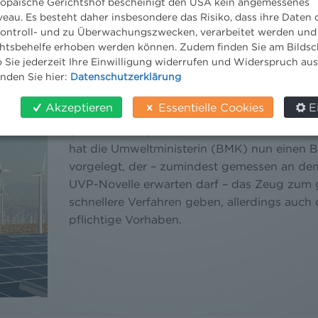
ropäische Gerichtshof bescheinigt den USA kein angemessenes
eau. Es besteht daher insbesondere das Risiko, dass ihre Daten
BEGUTACHTUNGSENTWURF DER 
ontroll- und zu Überwachungszwecken, verarbeitet werden und
2022 – SCHNELLERE VERFAHREN,
tsbehelfe erhoben werden können. Zudem finden Sie am Bildsc
PROJEKTE
 Sie jederzeit Ihre Einwilligung widerrufen und Widerspruch au
inden Sie hier:
Datenschutzerklärung
29. Juli 2022
News
/
News aktuell
/
2022
Akzeptieren
Essentielle Cookies
E
Die letzte Novelle des Umweltverträglichkei
(UVP-G 2000) datiert aus dem Jahr 2018. N
hat die Umweltministerin (BMK) nun einen 
vorgelegt, der – zumindest gemessen an de
UVP-Novelle erwarten darf – das Zeug zum g
schnellere Verfahren geben, allerdings auch 
pflichtige Vorhaben.