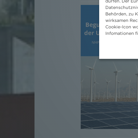
dürfen. Der Eu
Datenschutzniv
Behörden, zu K
wirksamen Rech
Cookie-Icon wo
Infomationen f