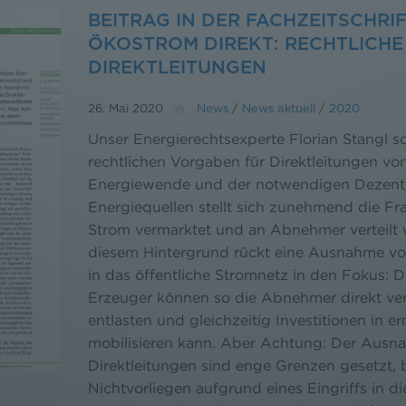
BEITRAG IN DER FACHZEITSCHRIF
ÖKOSTROM DIREKT: RECHTLICH
DIREKTLEITUNGEN
26. Mai 2020
News
/
News aktuell
/
2020
Unser Energierechtsexperte Florian Stangl sc
rechtlichen Vorgaben für Direktleitungen vo
Energiewende und der notwendigen Dezentra
Energiequellen stellt sich zunehmend die Fr
Strom vermarktet und an Abnehmer verteilt
diesem Hintergrund rückt eine Ausnahme von
in das öffentliche Stromnetz in den Fokus: D
Erzeuger können so die Abnehmer direkt ve
entlasten und gleichzeitig Investitionen in 
mobilisieren kann. Aber Achtung: Der Ausn
Direktleitungen sind enge Grenzen gesetzt, 
Nichtvorliegen aufgrund eines Eingriffs in d