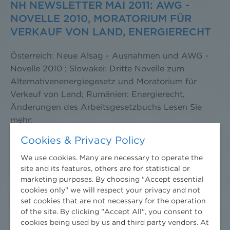
NH NEWSLETTER MAI 2011: AWG -
NOVELLE 2010, MORATORIUM FÜR
VERKAUF VON LAND, ENERGIERECHT
Österreich: Neue Alsag - Ausnahmen und AWG -
Novelle 2010 ; Slowakei: Dritte Novelle zum
Alternativenenergiegesetz und Moratorium für
Verkauf von Land; Rumänien: Energierecht,
Änderungen des Arbeitsgesetzbuchs Lesen Sie
mehr:
Cookies & Privacy Policy
Download
(184 kB)
We use cookies. Many are necessary to operate the
NH NEWSLETTER AUGUST 2011:
site and its features, others are for statistical or
marketing purposes. By choosing "Accept essential
ENERGIERECHT, CCS-GESETZ,
cookies only" we will respect your privacy and not
ZIVILGESETZBUCHNOVELLE
set cookies that are not necessary for the operation
of the site. By clicking "Accept All", you consent to
Slowakei: In den vergangenen Tagen hat die
cookies being used by us and third party vendors. At