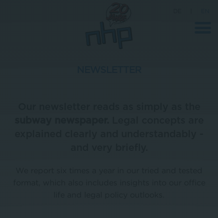
DE
|
EN
NEWSLETTER
Company
Our newsletter reads as simply as the
News
subway
newspaper.
Legal concepts are
Science
explained clearly and understandably -
Career
and very briefly.
Press
We report six times a year in our tried and tested
Contact
format, which also includes insights into our office
life and legal policy outlooks.